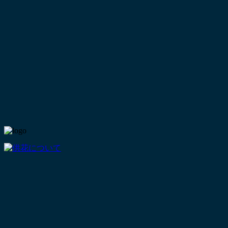
Skip
大和葬儀社
to
content
とても面倒見のよい葬儀社
Menu
TOP
大和葬儀社のこと
LIFEコンシェルジュ
大和葬儀社の葬儀
葬儀費用
斎場のご案内
COCORO会員
葬儀の基礎知識
法要・仕出しの案内
斎場の環境について
会社案内
よくあるご質問
リクルート
和サポート便り – 葬儀とくらし