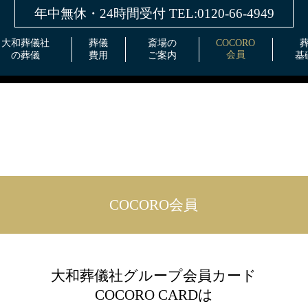
Skip
年中無休・24時間受付 TEL:0120-66-4949
to
content
いて
大和葬儀社
葬儀
斎場の
COCORO
会員
の葬儀
費用
ご案内
基
COCORO会員
します。
大和葬儀社グループ会員カード
COCORO CARDは