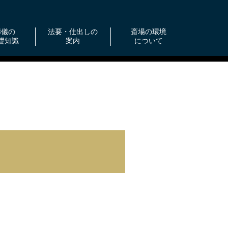
葬儀の
法要・仕出しの
斎場の環境
礎知識
案内
について