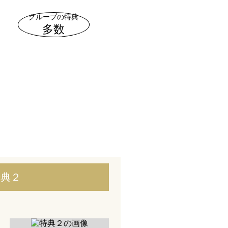
グループ
の特典
多数
特典２