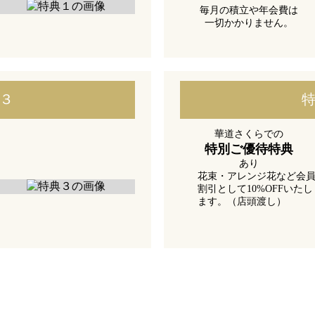
毎月の積立や年会費は
一切かかりません。
３
華道さくらでの
特別ご優待特典
あり
花束・アレンジ花など会
割引
として10%OFFいたし
ます。
（店頭渡し）