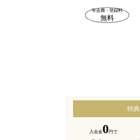
年会費
・登録料
無料
特典
0
入会金
円で