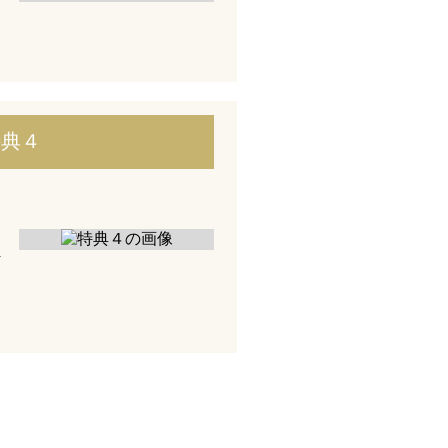
特典４
員