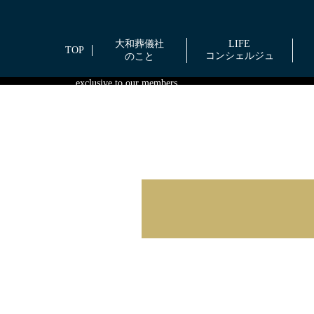
COCORO会員につ
大和葬儀社
LIFE
TOP
コンシェルジュ
のこと
We offer peace of mind and satisfaction
exclusive to our members.
会員ならではの
安心と満足を提供