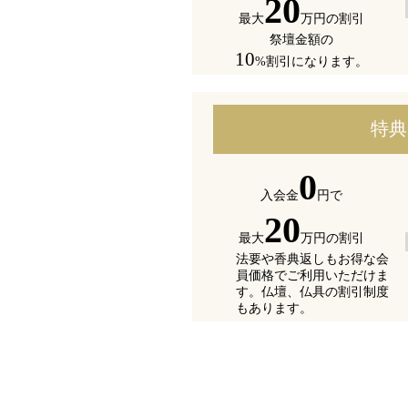
20
最大
万円の割引
祭壇金額の
10
%割引になります。
特典
0
入会金
円で
20
最大
万円の割引
法要や香典返しもお得な会
員
価格でご利用いただけま
す。
仏壇、仏具の割引制度
もあり
ます。