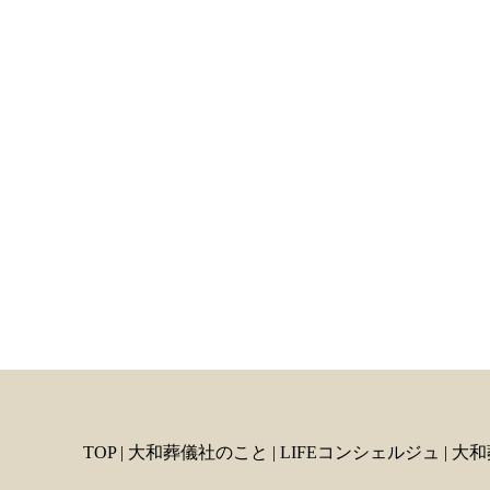
TOP
|
大和葬儀社のこと
|
LIFEコンシェルジュ
|
大和