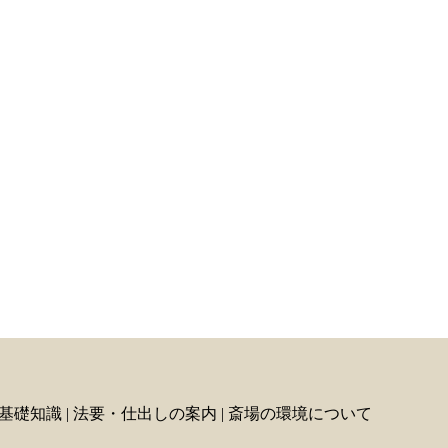
基礎知識
|
法要・仕出しの案内
|
斎場の環境について