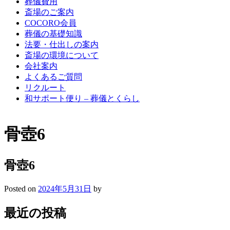
葬儀費用
斎場のご案内
COCORO会員
葬儀の基礎知識
法要・仕出しの案内
斎場の環境について
会社案内
よくあるご質問
リクルート
和サポート便り – 葬儀とくらし
骨壺6
骨壺6
Posted on
2024年5月31日
by
最近の投稿