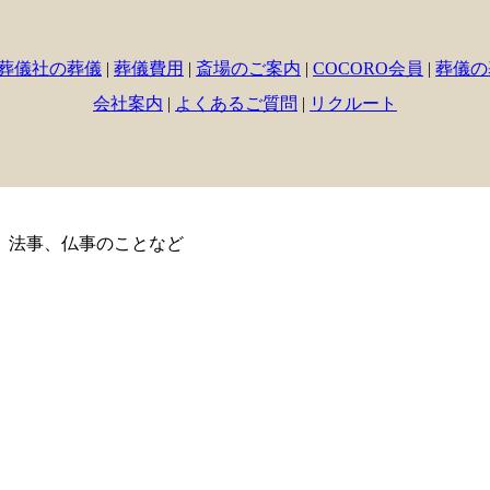
葬儀社の葬儀
|
葬儀費用
|
斎場のご案内
|
COCORO会員
|
葬儀の
会社案内
|
よくあるご質問
|
リクルート
、法事、仏事のことなど