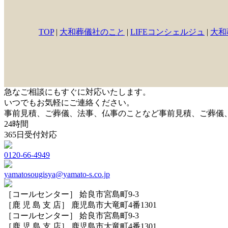
TOP
|
大和葬儀社のこと
|
LIFEコンシェルジュ
|
大和
急なご相談にもすぐに対応いたします。
いつでもお気軽にご連絡ください。
事前見積、ご葬儀、法事、仏事のことなど
事前見積、ご葬儀
24時間
365日受付対応
0120-66-4949
yamatosougisya@yamato-s.co.jp
［コールセンター］ 姶良市宮島町9-3
［鹿 児 島 支 店］ 鹿児島市大竜町4番1301
［コールセンター］ 姶良市宮島町9-3
［鹿 児 島 支 店］ 鹿児島市大竜町4番1301