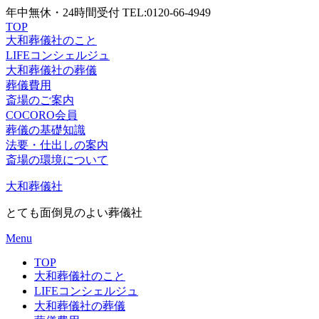
年中無休・24時間受付 TEL:0120-66-4949
TOP
大和葬儀社
のこと
LIFE
コンシェルジュ
大和葬儀社
の葬儀
葬儀
費用
斎場の
ご案内
COCORO
会員
葬儀の
基礎知識
法要・仕出しの
案内
斎場の環境
について
Skip
大和葬儀社
to
content
とても面倒見のよい葬儀社
Menu
TOP
大和葬儀社のこと
LIFEコンシェルジュ
大和葬儀社の葬儀