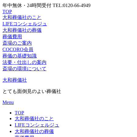
年中無休・24時間受付 TEL:0120-66-4949
TOP
大和葬儀社
のこと
LIFE
コンシェルジュ
大和葬儀社
の葬儀
葬儀
費用
斎場の
ご案内
COCORO
会員
葬儀の
基礎知識
法要・仕出しの
案内
斎場の環境
について
Skip
大和葬儀社
to
content
とても面倒見のよい葬儀社
Menu
TOP
大和葬儀社のこと
LIFEコンシェルジュ
大和葬儀社の葬儀