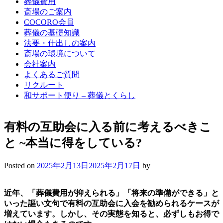
葬儀費用
斎場のご案内
COCORO会員
葬儀の基礎知識
法要・仕出しの案内
斎場の環境について
会社案内
よくあるご質問
リクルート
和サポート便り – 葬儀とくらし
有料の互助会に入る前に考えるべきこ
と ~本当に得をしている?
Posted on
2025年2月13日
2025年2月17日
by
近年、「葬儀費用が抑えられる」「将来の準備ができる」と
いった謳い文句で有料の互助会に入会を勧められるケースが
増えています。しかし、その実態を知ると、必ずしもお得で