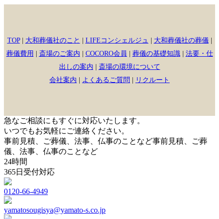
TOP
|
大和葬儀社のこと
|
LIFEコンシェルジュ
|
大和葬儀社の葬儀
|
葬儀費用
|
斎場のご案内
|
COCORO会員
|
葬儀の基礎知識
|
法要・仕
出しの案内
|
斎場の環境について
会社案内
|
よくあるご質問
|
リクルート
急なご相談にもすぐに対応いたします。
いつでもお気軽にご連絡ください。
事前見積、ご葬儀、法事、仏事のことなど
事前見積、ご葬
儀、法事、仏事のことなど
24時間
365日受付対応
0120-66-4949
yamatosougisya@yamato-s.co.jp