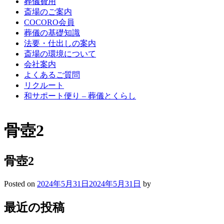
葬儀費用
斎場のご案内
COCORO会員
葬儀の基礎知識
法要・仕出しの案内
斎場の環境について
会社案内
よくあるご質問
リクルート
和サポート便り – 葬儀とくらし
骨壺2
骨壺2
Posted on
2024年5月31日
2024年5月31日
by
最近の投稿