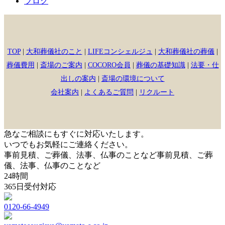
ブログ
TOP
|
大和葬儀社のこと
|
LIFEコンシェルジュ
|
大和葬儀社の葬儀
|
葬儀費用
|
斎場のご案内
|
COCORO会員
|
葬儀の基礎知識
|
法要・仕
出しの案内
|
斎場の環境について
会社案内
|
よくあるご質問
|
リクルート
急なご相談にもすぐに対応いたします。
いつでもお気軽にご連絡ください。
事前見積、ご葬儀、法事、仏事のことなど
事前見積、ご葬
儀、法事、仏事のことなど
24時間
365日受付対応
0120-66-4949