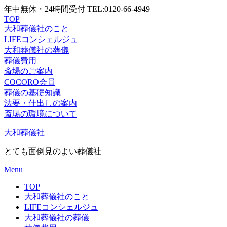
年中無休・24時間受付 TEL:0120-66-4949
TOP
大和葬儀社
のこと
LIFE
コンシェルジュ
大和葬儀社
の葬儀
葬儀
費用
斎場の
ご案内
COCORO
会員
葬儀の
基礎知識
法要・仕出しの
案内
斎場の環境
について
Skip
大和葬儀社
to
content
とても面倒見のよい葬儀社
Menu
TOP
大和葬儀社のこと
LIFEコンシェルジュ
大和葬儀社の葬儀